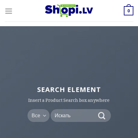
Skip
to
0
content
SEARCH ELEMENT
Insert a Product Search box anywhere
Искать: