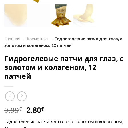
Главная
-
Косметика
-
Гидрогелевые патчи для глаз, с
золотом и колагеном, 12 патчей
Гидрогелевые патчи для глаз, с
золотом и колагеном, 12
патчей
Первоначальная
Текущая
9.99
2.80
€
€
цена
цена:
Гидрогелевые патчи для глаз, с золотом и колагеном,
составляла
2.80€.