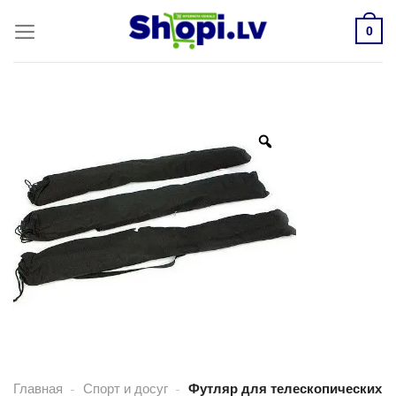
Skip
to
0
content
Главная
-
Спорт и досуг
-
Футляр для телескопических