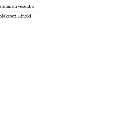
stums un veselība
plāksteri
,
Kinoki