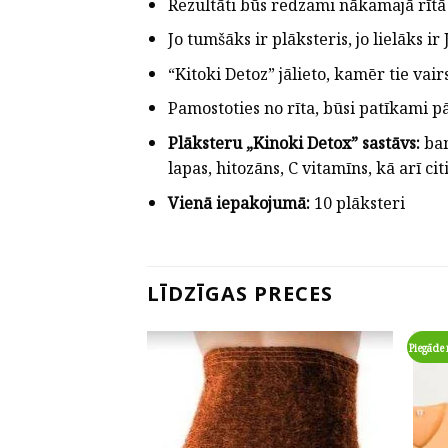
Rezultāti būs redzami nākamajā rītā 
Jo tumšāks ir plāksteris, jo lielāks 
“Kitoki Detoz” jālieto, kamēr tie va
Pamostoties no rīta, būsi patīkami p
Plāksteru „Kinoki Detox” sastāvs:
bam
lapas, hitozāns, C vitamīns, kā arī c
Vienā iepakojumā:
10 plāksteri
LĪDZĪGAS PRECES
Piegāde