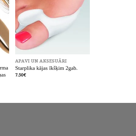
APAVI UN AKSESUĀRI
erma
Starplika kājas īkšķim 2gab.
ņas
7.50
€