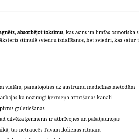
agnēts, absorbējot toksīnus
, kas asins un limfas osmotiskā
steris stimulē sviedru izdalīšanos, bet sviedri, kas satur t
kām vielām, pamatojoties uz austrumu medicīnas metodēm
 darbojas kā nozīmīgi ķermeņa attīrīšanās kanāli
pirms gulētiešanas
ad cilvēka ķermenis ir atbrīvojies un pašatjaunojas
aikā, tas netraucēs Tavam ikdienas ritmam