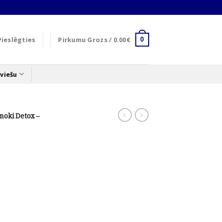
Pieslēgties
Pirkumu Grozs /
0.00
€
0
viešu
noki Detox –