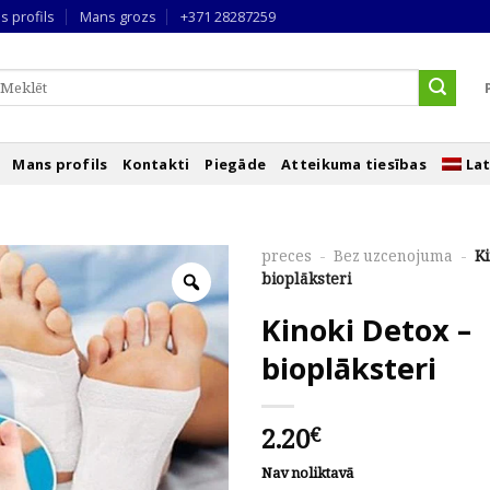
s profils
Mans grozs
+371 28287259
eklēt
ēc:
Mans profils
Kontakti
Piegāde
Atteikuma tiesības
Lat
preces
-
Bez uzcenojuma
-
Ki
bioplāksteri
Kinoki Detox –
bioplāksteri
2.20
€
Nav noliktavā