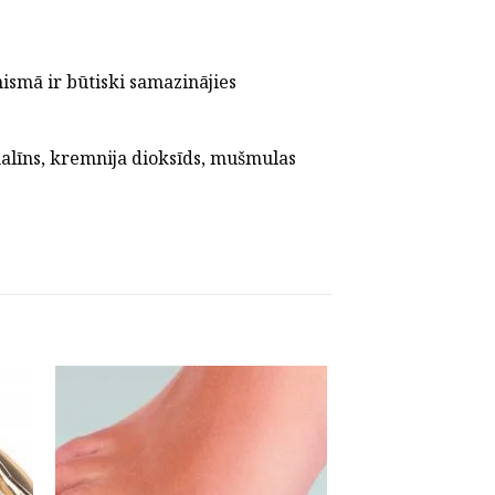
ismā ir būtiski samazinājies
malīns, kremnija dioksīds, mušmulas