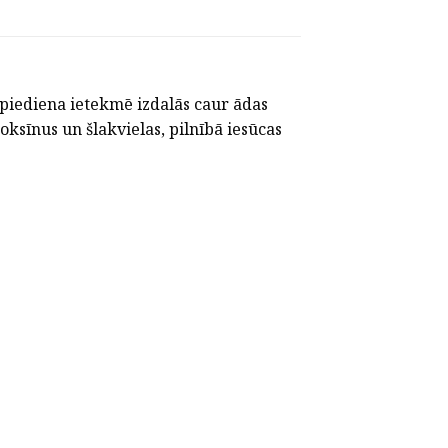
 spiediena ietekmē izdalās caur ādas
oksīnus un šlakvielas, pilnībā iesūcas