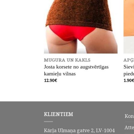
S
MUGURA UN KAKLS
APĢ
rmarolleris 540
Josta korsete no augstvērtīgas
Siev
;0.75;1; 1.5; 2.0
kamieļu vilnas
pied
12.90
€
1.90
īce
ent
e
.
KLIENTIEM
Kon
Att
Kārļa Ulmaņa gatve 2, LV-1004