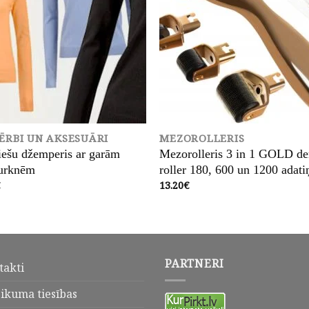
ĒRBI UN AKSESUĀRI
MEZOROLLERIS
iešu džemperis ar garām
Mezorolleris 3 in 1 GOLD d
urknēm
roller 180, 600 un 1200 adati
€
13.20
€
PARTNERI
takti
eikuma tiesības