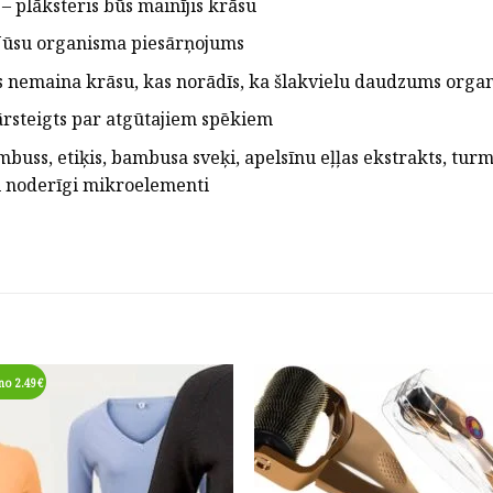
– plāksteris būs mainījis krāsu
ir Jūsu organisma piesārņojums
irs nemaina krāsu, kas norādīs, ka šlakvielu daudzums organ
ārsteigts par atgūtajiem spēkiem
buss, etiķis, bambusa sveķi, apelsīnu eļļas ekstrakts, tur
iti noderīgi mikroelementi
 no 2.49€