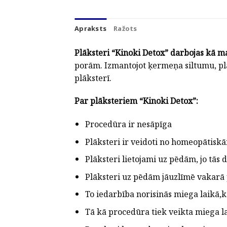
Apraksts
Ražots
Plāksteri “Kinoki Detox” darbojas kā m
porām. Izmantojot ķermeņa siltumu, plāk
plāksterī.
Par plāksteriem “Kinoki Detox”:
Procedūra ir nesāpīga
Plāksteri ir veidoti no homeopātis
Plāksteri lietojami uz pēdām, jo tās
Plāksteri uz pēdām jāuzlīmē vakarā 
To iedarbība norisinās miega laikā,k
Tā kā procedūra tiek veikta miega l