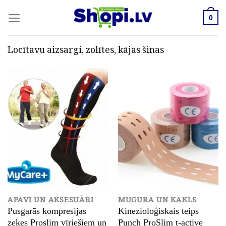
Skip
to
0
content
Locītavu aizsargi, zolītes, kājas šinas
APAVI UN AKSESUĀRI
MUGURA UN KAKLS
Pusgarās kompresijas
Kinezioloģiskais teips
zeķes Proslim vīriešiem un
Punch ProSlim t-active