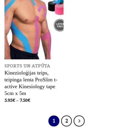
SPORTS UN ATPŪTA
Kinezioloģijas teips,
teipinga lenta ProSlim t-
active Kinesiology tape
5cm x 5m
Price
5.95
€
–
7.50
€
range:
5.95€
through
7.50€
1
2