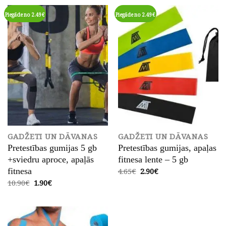
Piegāde no 2.49€
Piegāde no 2.49€
GADŽETI UN DĀVANAS
GADŽETI UN DĀVANAS
Pretestības gumijas 5 gb
Pretestības gumijas, apaļas
+sviedru aproce, apaļās
fitnesa lente – 5 gb
Original
Current
4.65
€
2.90
€
fitnesa
price
price
Original
Current
10.90
€
1.90
€
was:
is:
price
price
4.65€.
2.90€.
was:
is:
10.90€.
1.90€.