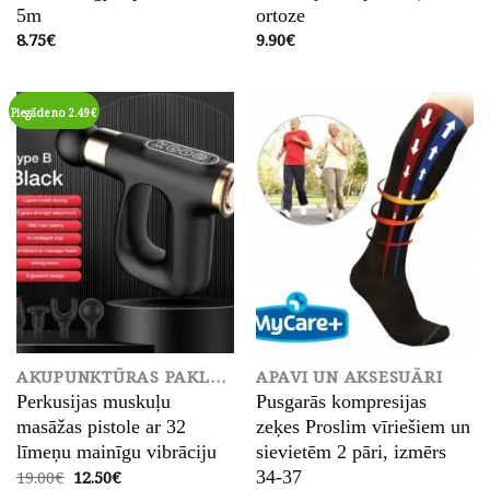
5m
ortoze
8.75
€
9.90
€
Piegāde no 2.49€
AKUPUNKTŪRAS PAKLĀJS
APAVI UN AKSESUĀRI
Perkusijas muskuļu
Pusgarās kompresijas
masāžas pistole ar 32
zeķes Proslim vīriešiem un
līmeņu mainīgu vibrāciju
sievietēm 2 pāri, izmērs
Original
Current
19.00
€
12.50
€
34-37