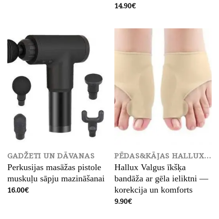
price
price
14.90
€
was:
is:
19.00€.
12.50€.
GADŽETI UN DĀVANAS
PĒDAS&KĀJAS HALLUX VALGUS
Perkusijas masāžas pistole
Hallux Valgus īkšķa
muskuļu sāpju mazināšanai
bandāža ar gēla ieliktni —
16.00
€
korekcija un komforts
9.90
€