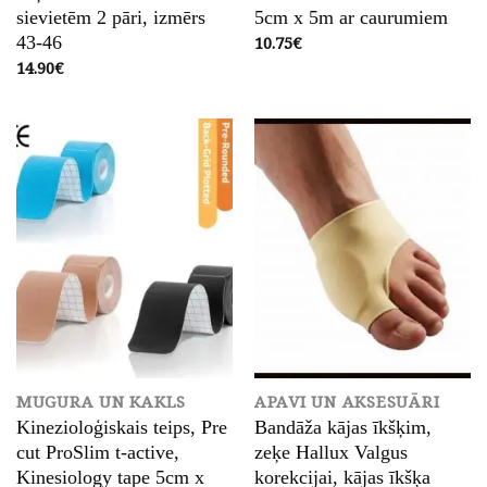
sievietēm 2 pāri, izmērs
5cm x 5m ar caurumiem
10.75
€
43-46
14.90
€
MUGURA UN KAKLS
APAVI UN AKSESUĀRI
Kinezioloģiskais teips, Pre
Bandāža kājas īkšķim,
cut ProSlim t-active,
zeķe Hallux Valgus
Kinesiology tape 5cm x
korekcijai, kājas īkšķa