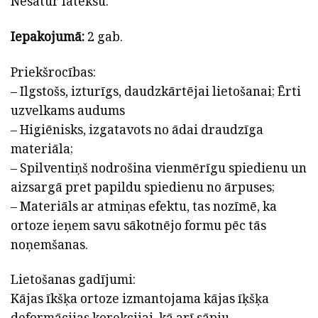
Nesatur lateksu.
Iepakojumā:
2 gab.
Priekšrocības:
– Ilgstošs, izturīgs, daudzkārtējai lietošanai; Ērti
uzvelkams audums
– Higiēnisks, izgatavots no ādai draudzīga
materiāla;
– Spilventiņš nodrošina vienmērīgu spiedienu un
aizsargā pret papildu spiedienu no ārpuses;
– Materiāls ar atmiņas efektu, tas nozīmē, ka
ortoze ieņem savu sākotnējo formu pēc tās
noņemšanas.
Lietošanas gadījumi:
Kājas īkšķa ortoze izmantojama kājas īķšķa
deformācijas korekcijai, kā arī sāpju