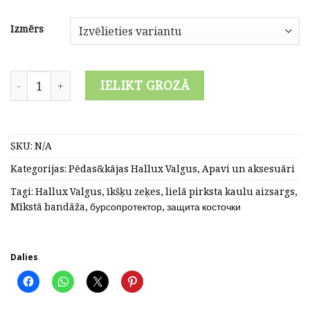
Izmērs
Bandāža kājas īkšķim, zeķe Hallux Valgus korekcijai, kāja
IELIKT GROZĀ
SKU:
N/A
Kategorijas:
Pēdas&kājas Hallux Valgus
,
Apavi un aksesuāri
Tagi:
Hallux Valgus
,
īkšķu zeķes
,
lielā pirksta kaulu aizsargs
,
Mīkstā bandāža
,
бурсопротектор
,
защита косточки
Dalies