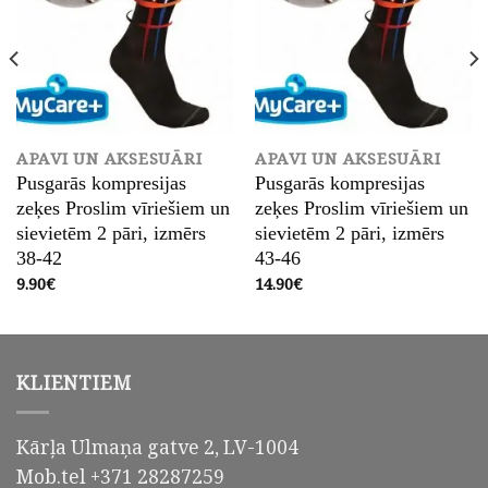
APAVI UN AKSESUĀRI
APAVI UN AKSESUĀRI
Pusgarās kompresijas
Pusgarās kompresijas
zeķes Proslim vīriešiem un
zeķes Proslim vīriešiem un
sievietēm 2 pāri, izmērs
sievietēm 2 pāri, izmērs
38-42
43-46
9.90
€
14.90
€
KLIENTIEM
Kārļa Ulmaņa gatve 2, LV-1004
Mob.tel +371 28287259