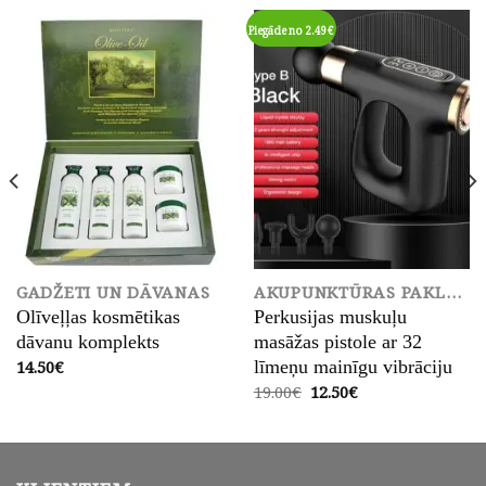
Piegāde no 2.49€
GADŽETI UN DĀVANAS
AKUPUNKTŪRAS PAKLĀJS
Olīveļļas kosmētikas
Perkusijas muskuļu
dāvanu komplekts
masāžas pistole ar 32
14.50
€
līmeņu mainīgu vibrāciju
Original
Current
19.00
€
12.50
€
price
price
was:
is:
19.00€.
12.50€.