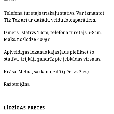
Telefona turētājs trīskāju statīvs. Var izmantot
Tik Tok arī ar dažādu veidu fotoaparātiem.
Izmērs: statīvs 16cm; telefona turētājs 5-8cm.
Maks. noslodze 400gr.
Apļveidīgās lokanās kājas ļaus piefiksēt šo
statīvu-trijkāji gandrīz pie jebkādas virsmas.
Krāsa: Melna, sarkana, zilā (pēc izvēles)
Ražots: Ķinā
LĪDZĪGAS PRECES