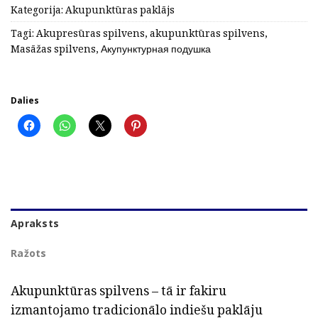
Kategorija:
Akupunktūras paklājs
Tagi:
Akupresūras spilvens
,
akupunktūras spilvens
,
Masāžas spilvens
,
Акупунктурная подушка
Dalies
Apraksts
Ražots
Akupunktūras spilvens – tā ir fakiru
izmantojamo tradicionālo indiešu paklāju