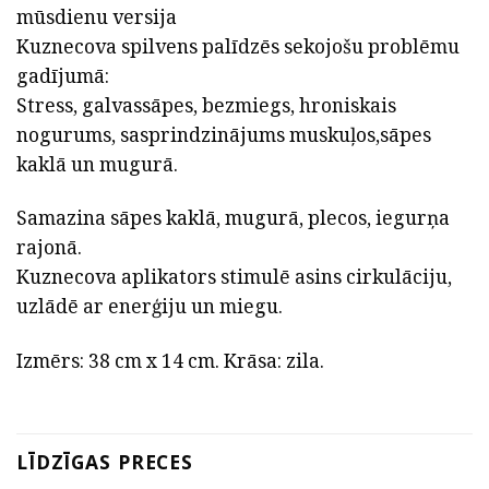
mūsdienu versija
Kuznecova spilvens palīdzēs sekojošu problēmu
gadījumā:
Stress, galvassāpes, bezmiegs, hroniskais
nogurums, sasprindzinājums muskuļos,sāpes
kaklā un mugurā.
Samazina sāpes kaklā, mugurā, plecos, iegurņa
rajonā.
Kuznecova aplikators stimulē asins cirkulāciju,
uzlādē ar enerģiju un miegu.
Izmērs: 38 cm x 14 cm. Krāsa: zila.
LĪDZĪGAS PRECES