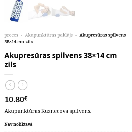
preces
-
Akupunktūras paklājs
-
Akupresūras spilvens
38×14 cm zils
Akupresūras spilvens 38×14 cm
zils
10.80
€
Akupunktūras Kuznecova spilvens.
Nav noliktavā