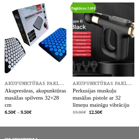
Piegāde no 2.49€
AKUPUNKTŪRAS PAKLĀJS
AKUPUNKTŪRAS PAKLĀJS
Akupresūras, akupunktūras
Perkusijas muskuļu
masāžas spilvens 32×28
masāžas pistole ar 32
cm
līmeņu mainīgu vibrāciju
Price
Original
Current
6.50
€
–
9.50
€
19.00
€
12.50
€
range:
price
price
6.50€
was:
is:
through
19.00€.
12.50€.
9.50€