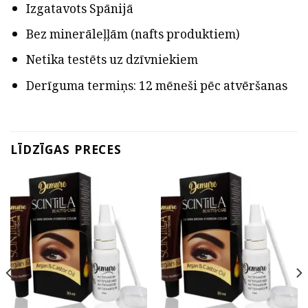
Izgatavots Spānijā
Bez minerāleļļām (nafts produktiem)
Netika testēts uz dzīvniekiem
Derīguma termiņs: 12 mēneši pēc atvēršanas
LĪDZĪGAS PRECES