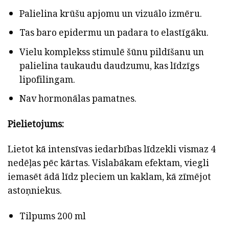
Palielina krūšu apjomu un vizuālo izmēru.
Tas baro epidermu un padara to elastīgāku.
Vielu komplekss stimulē šūnu pildīšanu un
palielina taukaudu daudzumu, kas līdzīgs
lipofilingam.
Nav hormonālas pamatnes.
Pielietojums:
Lietot kā intensīvas iedarbības līdzekli vismaz 4
nedēļas pēc kārtas. Vislabākam efektam, viegli
iemasēt ādā līdz pleciem un kaklam, kā zīmējot
astoņniekus.
Tilpums 200 ml