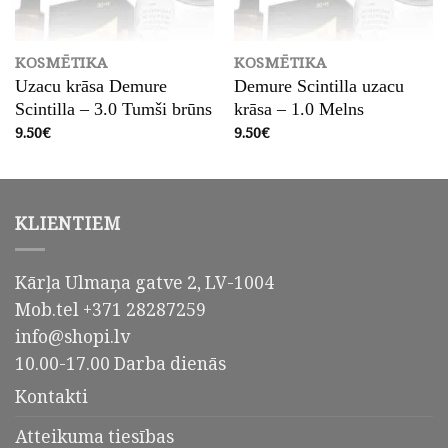
KOSMĒTIKA
KOSMĒTIKA
Uzacu krāsa Demure
Demure Scintilla uzacu
Scintilla – 3.0 Tumši brūns
krāsa – 1.0 Melns
9.50
€
9.50
€
KLIENTIEM
Kārļa Ulmaņa gatve 2, LV-1004
Mob.tel +371 28287259
info@shopi.lv
10.00-17.00 Darba dienās
Kontakti
Atteikuma tiesības