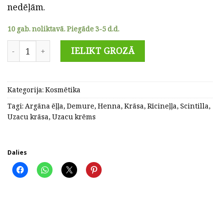
nedēļām.
10 gab. noliktavā. Piegāde 3-5 d.d.
Demure Scintilla uzacu krāsa - 1.0 Melns quantity
IELIKT GROZĀ
Kategorija:
Kosmētika
Tagi:
Argāna ēļļa
,
Demure
,
Henna
,
Krāsa
,
Rīcineļļa
,
Scintilla
,
Uzacu krāsa
,
Uzacu krēms
Dalies