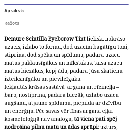
Apraksts
Ražots
Demure Scintilla Eyeborow Tint
lieliski nokrāso
uzacis, izlabo to formu, dod uzacīm bagātīgu toni,
stiprina, dod spēku un spīdumu, padara uzacu
matus paklausīgākus un mīkstakus, taisa uzacu
matus biezākus, kopj ādu, padara Jūsu skatienu
izteiksmīgāku un pievilcīgaku.
Iekļautās krāsas sastāvā argana un rīcineļļa –
baro, nostiprina, padara biezāk, uzlabo uzacu
augšanu, atjauno spīdumu, piepilda ar dzīvību
un enerģiju. Pēc savas vērtības argana eļļai
kosmetoloģijā nav analogu,
tā viena pati spēj
nodrošina pilnu matu un ādas aprūpi:
uzturs,