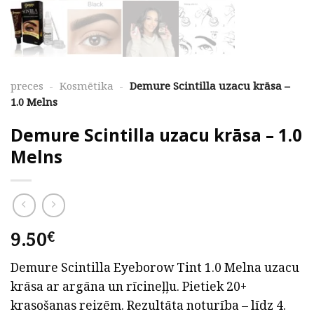
preces
-
Kosmētika
-
Demure Scintilla uzacu krāsa –
1.0 Melns
Demure Scintilla uzacu krāsa – 1.0
Melns
9.50
€
Demure Scintilla Eyeborow Tint 1.0 Melna uzacu
krāsa ar argāna un rīcineļļu. Pietiek 20+
krasošanas reizēm. Rezultāta noturība – līdz 4.