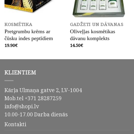
KOSMĒTIKA
GADŽETI UN DĀVANAS
Pretgrumbu krēms ar
Olīveļļas kosmētikas
čūsku indes peptīdiem
dāvanu komplekts
19.90
€
14.50
€
KLIENTIEM
Kārļa Ulmaņa gatve 2, LV-1004
Mob.tel +371 28287259
info@shopi.lv
10.00-17.00 Darba dienās
Kontakti