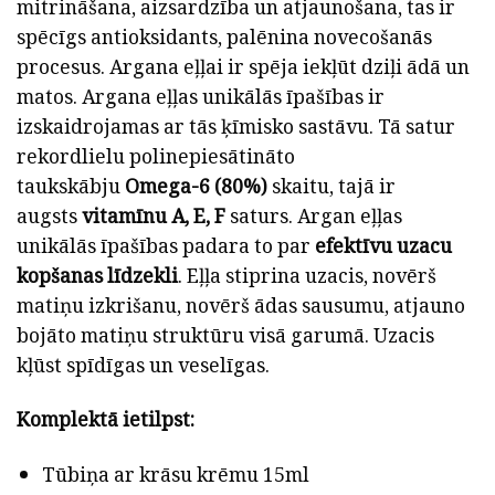
mitrināšana, aizsardzība un atjaunošana, tas ir
spēcīgs antioksidants, palēnina novecošanās
procesus. Argana eļļai ir spēja iekļūt dziļi ādā un
matos. Argana eļļas unikālās īpašības ir
izskaidrojamas ar tās ķīmisko sastāvu. Tā satur
rekordlielu polinepiesātināto
taukskābju
Omega-6 (80%)
skaitu, tajā ir
augsts
vitamīnu A, E, F
saturs. Argan eļļas
unikālās īpašības padara to par
efektīvu uzacu
kopšanas līdzekli
. Eļļa stiprina uzacis, novērš
matiņu izkrišanu, novērš ādas sausumu, atjauno
bojāto matiņu struktūru visā garumā. Uzacis
kļūst spīdīgas un veselīgas.
Komplektā ietilpst:
Tūbiņa ar krāsu krēmu 15ml