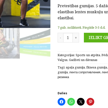
price
price
Pretestības gumijas. 5 daž
was:
is:
elastības lentes muskuļu 
10.90€.
1.90€.
elastībai.
7 gab. noliktavā. Piegāde 3-5 d.d.
Pretestības gumijas 5 gb +svie
IELIKT G
Kategorijas:
Sports un atpūta
,
Pēda
Valgus
,
Gadžeti un dāvanas
Tagi:
apaļa gumija
,
fitnesa gumija
gumija
,
лента сопротивления
,
лен
резинка
Dalies