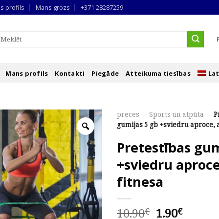
s profils
Mans grozs
+371 28287259
eklēt
ēc:
Mans profils
Kontakti
Piegāde
Atteikuma tiesības
Lat
preces
-
Sports un atpūta
-
P
gumijas 5 gb +sviedru aproce, 
Pretestības gum
+sviedru aproce
fitnesa
Original
Curre
10.90
1.90
€
€