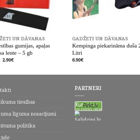
ŽETI UN DĀVANAS
GADŽETI UN DĀVANAS
estības gumijas, apaļas
Kempinga piekarināma duša 
sa lente – 5 gb
Litri
Original
Current
€
2.90
€
6.90
€
price
price
was:
is:
4.65€.
2.90€.
PARTNERI
takti
eikuma tiesības
kuma līguma nosacījumi
vātuma politika
gāde