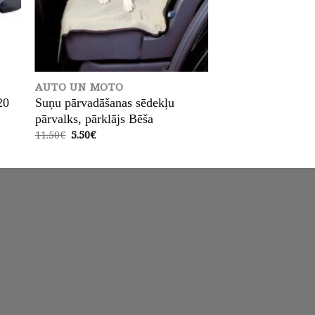
AUTO UN MOTO
20
Suņu pārvadāšanas sēdekļu
pārvalks, pārklājs Bēša
Original
Current
11.50
€
5.50
€
price
price
was:
is:
11.50€.
5.50€.