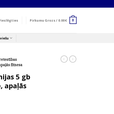
Pieslēgties
Pirkumu Grozs /
0.00
€
0
viešu
retestības
apaļās fitnesa
ijas 5 gb
, apaļās
nt