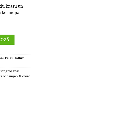
ādu krāsu un
un ķermeņa
dru aproce, apaļās fitnesa quantity
ROZĀ
s&kājas Hallux
,
vingrošanas
та эспандер
,
Фитнес