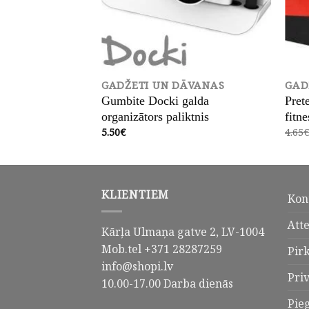
UMA
GADŽETI UN DĀVANAS
GAD
Gumbite Docki galda
Pret
s uzlādes laikā
organizātors paliktnis
fitne
5.50
€
4.65
KLIENTIEM
Kon
Att
Kārļa Ulmaņa gatve 2, LV-1004
Mob.tel +371 28287259
Pir
info@shopi.lv
Pri
10.00-17.00 Darba dienās
Pie