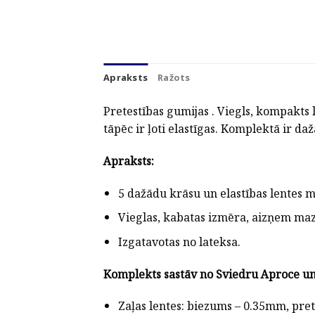
Apraksts
Ražots
Pretestības gumijas . Viegls, kompakts 
tāpēc ir ļoti elastīgas. Komplektā ir da
Apraksts:
5 dažādu krāsu un elastības lentes 
Vieglas, kabatas izmēra, aizņem maz
Izgatavotas no lateksa.
Komplekts sastāv no Sviedru Aproce un 
Zaļas lentes: biezums – 0.35mm, pret