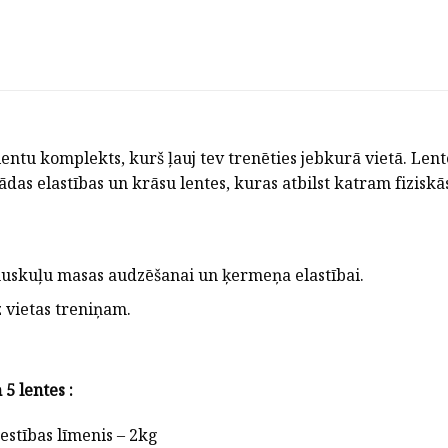
lentu komplekts, kurš ļauj tev trenēties jebkurā vietā. Lent
žādas elastības un krāsu lentes, kuras atbilst katram fizisk
muskuļu masas audzēšanai un ķermeņa elastībai.
 vietas treniņam.
5 lentes :
estības līmenis – 2kg