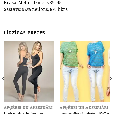
Krāsa: Melna. Izmērs 39-45.
Sastāvs: 92% neilons, 8% likra
LĪDZĪGAS PRECES
APĢĒRBI UN AKSESUĀRI
APĢĒRBI UN AKSESUĀRI
Pretcelulīta legingi ar
Tamborēta sieviešu blūzīte