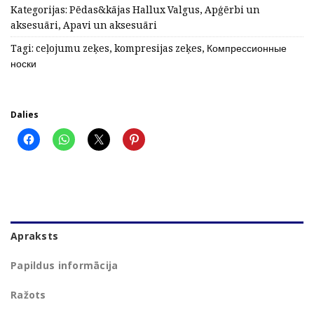
Kategorijas:
Pēdas&kājas Hallux Valgus
,
Apģērbi un
aksesuāri
,
Apavi un aksesuāri
Tagi:
ceļojumu zeķes
,
kompresijas zeķes
,
Компрессионные
носки
Dalies
Apraksts
Papildus informācija
Ražots