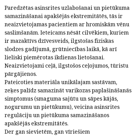
Paredzētas asinsrites uzlabošanai un pietūkuma
samazināšanai apakšējās ekstremitātēs, tās ir
neaizvietojamas pacientiem ar hromiskām vēnu
saslimšanām. Ieteicams nēsāt cilvēkiem, kuriem
ir mazaktīvs dzīvesveids, ilgstošas fiziskas
slodzes gadījumā, grūtniecības laikā, kā arī
lieliski piemērotas ikdienas lietošanai.
Neaizvietojami ceļā, ilgstošos ceļojumos, tūristu
pārgājienos.
Pateicoties materiāla unikālajam sastāvam,
zeķes palīdz samazināt varikozas paplašināšanās
simptomus (smaguma sajūtu un sāpes kājās,
nogurumu un pietūkumu), veicina asinsrites
regulāciju un pietūkuma samazināšanos
apakšējās ekstremitātēs.
Der gan sievietēm, gan vīriešiem