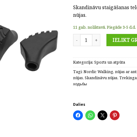
Skandināvu staigāšanas te
nūjas.
11 gab. noliktavā. Piegāde 3-5 d.d.
Skandināvu nūjas nūjošanai, m
IELIKT G
Kategorija:
Sports un atpūta
Tagi:
Nordic Walking
,
nūjas ar an
nūjas
,
Skandināvu nūjas
,
Trekinga
ходьбы
Dalies