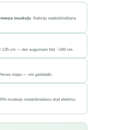
ermeņa muskuļu
. Kaloriju sadedzināšana
īdz 135 cm — der augumam līdz ~180 cm.
ienas nūjas — visi gadalaiki.
 90% muskuļu nodarbināšanu dod efektīvu