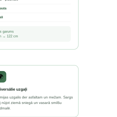
ļauta
li
as garums
m → 122 cm
🌍
iversālie uzgaļi
mijas uzgalis der asfaltam un mežam. Sargs
j nūjot ziemā sniegā un vasarā smilšu
udmalē.