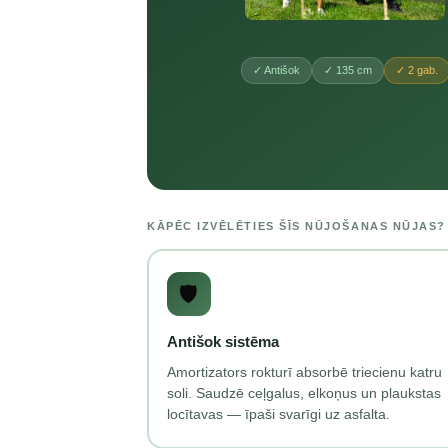
✓ Antišok
✓ 135 cm
✓ 2 gab.
KĀPĒC IZVĒLĒTIES ŠĪS NŪJOŠANAS NŪJAS?
🛡️
Antišok sistēma
Amortizators rokturī absorbē triecienu katru
soli. Saudzē ceļgalus, elkoņus un plaukstas
locītavas — īpaši svarīgi uz asfalta.