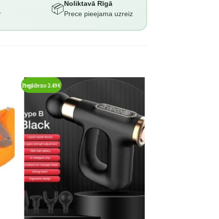
Noliktavā Rīgā
📦
r
Prece pieejama uzreiz
Piegāde no 2.49€