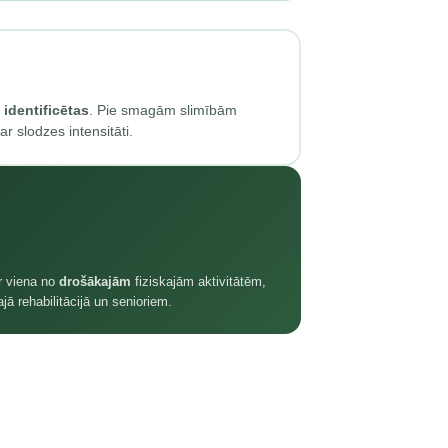
 identificētas
. Pie smagām slimībām
ar slodzes intensitāti.
r viena no
drošākajām
fiziskajām aktivitātēm,
ajā rehabilitācijā un senioriem.