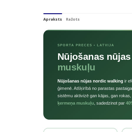
Apraksts
Ražots
SPORTA PRECES • LATVIJA
Nūjošanas nūjas
muskuļu
Nūjošanas nūjas nordic walking
ir e
ģimenē. Atšķirībā no parastas pastaiga
sistēmu aktivizē gan kājas, gan rokas
ķermeņa muskuļu
, sadedzinot par
40%