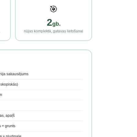
🎯
2
gb.
a
nūjas komplektā, gatavas lietošanai
nija sakausējums
eskopiskās)
m
as, apaļš
s + grunts
a + pludmale