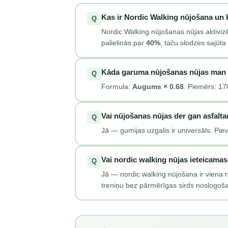
Kas ir Nordic Walking nūjošana un k
Q
Nordic Walking nūjošanas nūjas aktivizē
palielinās par
40%
, taču slodzes sajūt
Kāda garuma nūjošanas nūjas man 
Q
Formula:
Augums × 0.68
. Piemērs: 17
Vai nūjošanas nūjas der gan asfal
Q
Jā — gumijas uzgalis ir universāls. Pie
Vai nordic walking nūjas ieteicama
Q
Jā — nordic walking nūjošana ir viena
treniņu bez pārmērīgas sirds noslogošana