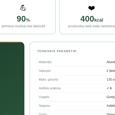
💪
❤️
90
400
%
kcal
ķermeņa muskuļu tiek aktivizēti
pusstundas laikā vidēji sadedzin
TEHNISKIE PARAMETRI
Materiāls
Alumī
Sekcijas
2 (tel
Maks. garums
135 c
Antišok sistēma
✓ Ir
Uzgalis
Gumij
Segums
Asfalt
Sargs
Snieg