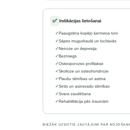
✅
Indikācijas lietošanai
✓
Paaugstina kopējo ķermeņa toni
✓
Sāpes mugurkaulā un locītavās
✓
Neiroze un depresija
✓
Bezmiegs
✓
Osteoporozes profilakse
✓
Skolioze un osteohondroze
✓
Plaušu slimības un astma
✓
Sirds un asinsvadu slimības
✓
Svara zaudēšana
✓
Rehabilitācija pēc traumām
BIEŽĀK UZDOTIE JAUTĀJUMI PAR NŪJOŠAN