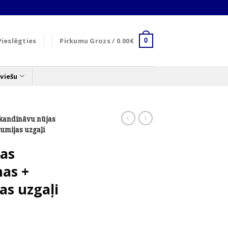
Pieslēgties
Pirkumu Grozs /
0.00
€
0
viešu
kandināvu nūjas
gumijas uzgaļi
as
nas +
as uzgaļi