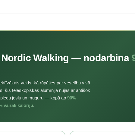
 Nordic Walking
— nodarbina
fektīvākais veids, kā rūpēties par veselību visā
s, šīs teleskopiskās alumīnija nūjas ar antišok
, plecu joslu un muguru — kopā ap
90%
 vairāk kaloriju
.