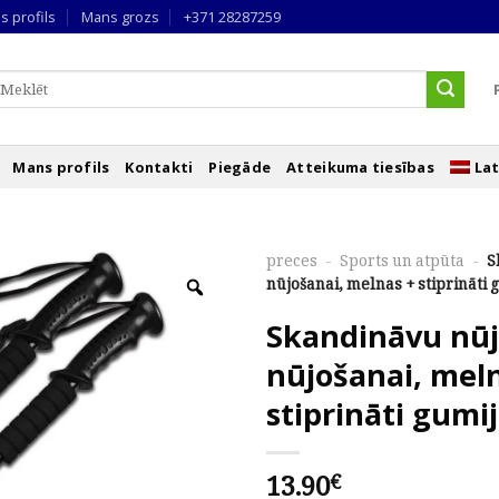
s profils
Mans grozs
+371 28287259
eklēt
ēc:
Mans profils
Kontakti
Piegāde
Atteikuma tiesības
Lat
preces
-
Sports un atpūta
-
S
nūjošanai, melnas + stiprināti 
Skandināvu nūj
nūjošanai, mel
stiprināti gumij
13.90
€