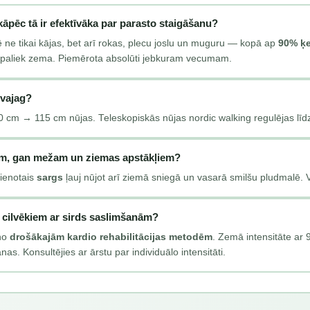
āpēc tā ir efektīvāka par parasto staigāšanu?
 ne tikai kājas, bet arī rokas, plecu joslu un muguru — kopā ap
90% ķ
a paliek zema. Piemērota absolūti jebkuram vecumam.
vajag?
0 cm → 115 cm nūjas. Teleskopiskās nūjas nordic walking regulējas l
tam, gan mežam un ziemas apstākļiem?
vienotais
sargs
ļauj nūjot arī ziemā sniegā un vasarā smilšu pludmalē. V
s cilvēkiem ar sirds saslimšanām?
 no
drošākajām kardio rehabilitācijas metodēm
. Zemā intensitāte ar
s. Konsultējies ar ārstu par individuālo intensitāti.