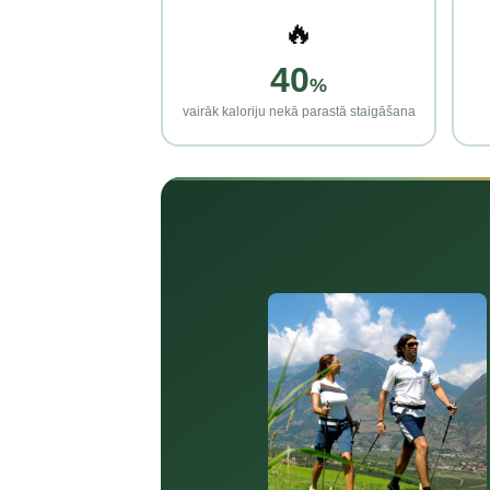
🔥
40
%
vairāk kaloriju nekā parastā staigāšana