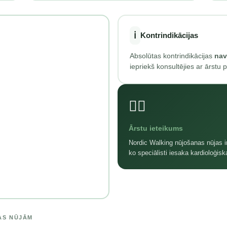
ℹ️
Kontrindikācijas
Absolūtas kontrindikācijas
nav
iepriekš konsultējies ar ārstu p
👨‍⚕️
Ārstu ieteikums
Nordic Walking nūjošanas nūjas i
ko speciālisti iesaka kardioloģisk
AS NŪJĀM