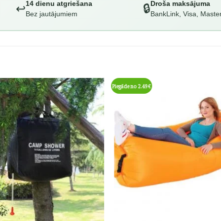
14 dienu atgriešana
Droša maksājuma
↩️
🔒
Bez jautājumiem
BankLink, Visa, Maste
Piegāde no 2.49€