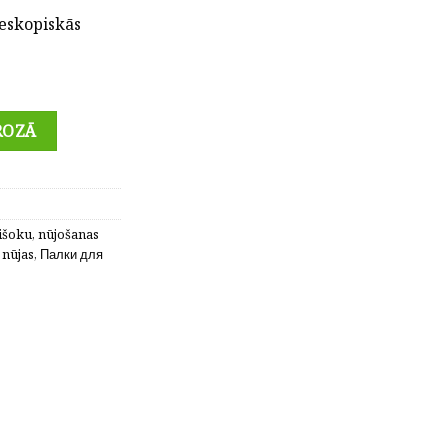
leskopiskās
elnas + stiprināti gumijas uzgaļi quantity
ROZĀ
tišoku
,
nūjošanas
 nūjas
,
Палки для