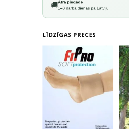
Ātra piegāde
🚚
1–3 darba dienas pa Latviju
LĪDZĪGAS PRECES