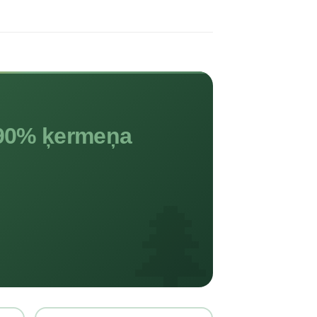
90% ķermeņa
🌲