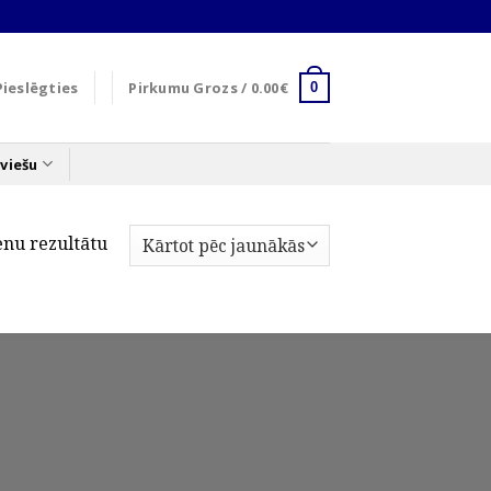
Pieslēgties
Pirkumu Grozs /
0.00
€
0
viešu
enu rezultātu