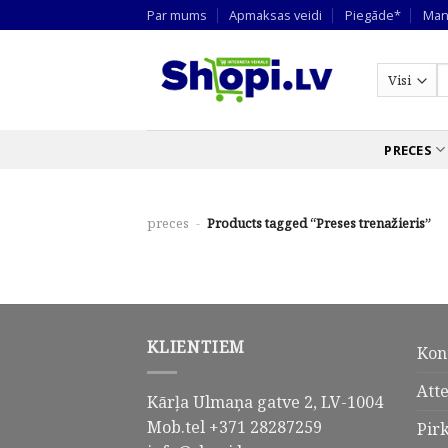
Skip
Par mums
Apmaksas veidi
Piegāde*
Man
to
content
M
p
PRECES
preces
-
Products tagged “Preses trenažieris”
KLIENTIEM
Kon
Att
Kārļa Ulmaņa gatve 2, LV-1004
Mob.tel +371 28287259
Pir