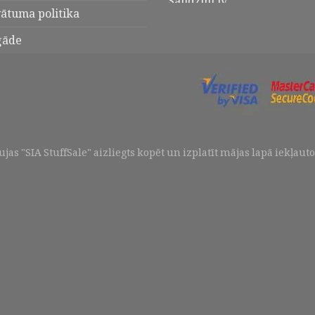
vātuma politika
gāde
aujas "SIA StuffSale" aizliegts kopēt un izplatīt mājas lapā iekļaut