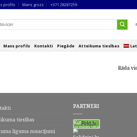
s profils
Mans grozs
+371 28287259
eklēt
ēc:
Mans profils
Kontakti
Piegāde
Atteikuma tiesības
Lat
Rāda vi
PARTNERI
takti
eikuma tiesības
kuma līguma nosacījumi