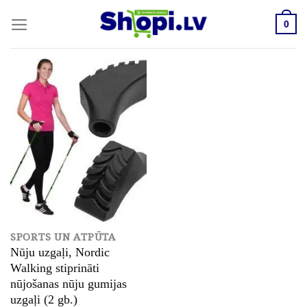
Skip
to
0
content
SPORTS UN ATPŪTA
Nūju uzgaļi, Nordic
Walking stiprināti
nūjošanas nūju gumijas
uzgaļi (2 gb.)