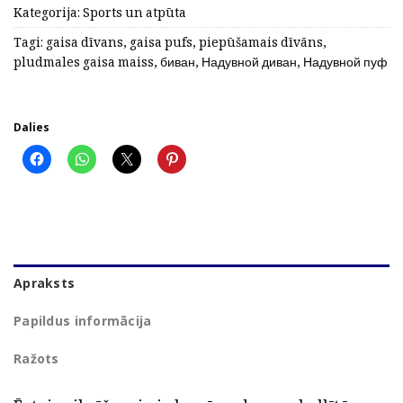
Kategorija:
Sports un atpūta
Tagi:
gaisa dīvans
,
gaisa pufs
,
piepūšamais dīvāns
,
pludmales gaisa maiss
,
биван
,
Надувной диван
,
Надувной пуф
Dalies
Apraksts
Papildus informācija
Ražots