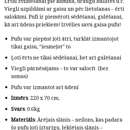
Ērtai zvilnēšanai pie kamīna, draugu ballītēs u.c.
Viegli uzpildāmi ar gaisu un pēc lietošanas – ērti
salokāmi. Pufi ir piemēroti sēdēšanai, gulēšanai,
kā arī ūdens priekiem! Izvēlies savu gaisa pufu!
Pufu var piepūst ļoti ātri, turklāt izmantojot
tikai gaisu, “iesmeļot” to
Ļoti ērts ne tikai sēdēšanai, bet arī gulēšanai
Viegli pārnēsājams – to var salocīt. (bez
somas)
Pufu var izmantot arī ūdenī
Izmērs
: 220 x 70 cm,
Svars
: 0.6kg
Materiāls
: Ārējais slānis – neilons, kas padara
šo pufu ļoti izturīgu, Iekšējais slānis –