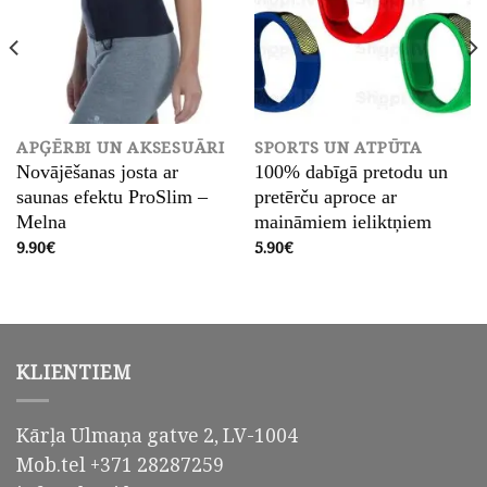
APĢĒRBI UN AKSESUĀRI
SPORTS UN ATPŪTA
Novājēšanas josta ar
100% dabīgā pretodu un
saunas efektu ProSlim –
pretērču aproce ar
Melna
maināmiem ieliktņiem
9.90
€
5.90
€
KLIENTIEM
Kārļa Ulmaņa gatve 2, LV-1004
Mob.tel +371 28287259